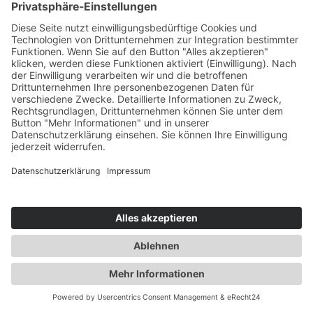
Verarbeitung, Datenübertragbarkeit und Beschwerde) grundsätzlich
sowohl ggü. uns als auch ggü. dem Betreiber des jeweiligen Social-
Media-Portals (z. B. ggü. Facebook) geltend machen.
Bitte beachten Sie, dass wir trotz der gemeinsamen
Verantwortlichkeit mit den Social-Media-Portal-Betreibern nicht
vollumfänglich Einfluss auf die Datenverarbeitungsvorgänge der
Social-Media-Portale haben. Unsere Möglichkeiten richten sich
maßgeblich nach der Unternehmenspolitik des jeweiligen Anbieters.
Speicherdauer
Die unmittelbar von uns über die Social-Media-Präsenz erfassten
Daten werden von unseren Systemen gelöscht, sobald Sie uns zur
Löschung auffordern, Ihre Einwilligung zur Speicherung widerrufen
oder der Zweck für die Datenspeicherung entfällt. Gespeicherte
Cookies verbleiben auf Ihrem Endgerät, bis Sie sie löschen.
Zwingende gesetzliche Bestimmungen – insb.
Aufbewahrungsfristen – bleiben unberührt.
Auf die Speicherdauer Ihrer Daten, die von den Betreibern der
sozialen Netzwerke zu eigenen Zwecken gespeichert werden, haben
wir keinen Einfluss. Für Einzelheiten dazu informieren Sie sich bitte
direkt bei den Betreibern der sozialen Netzwerke (z. B. in deren
Datenschutzerklärung, siehe unten).