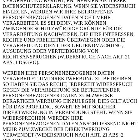
VERARBEITUNG BERUHT, ENTNEHMEN SIE DIESER
DATENSCHUTZERKLÄRUNG. WENN SIE WIDERSPRUCH
EINLEGEN, WERDEN WIR IHRE BETROFFENEN
PERSONENBEZOGENEN DATEN NICHT MEHR
VERARBEITEN, ES SEI DENN, WIR KÖNNEN
ZWINGENDE SCHUTZWÜRDIGE GRÜNDE FÜR DIE
VERARBEITUNG NACHWEISEN, DIE IHRE INTERESSEN,
RECHTE UND FREIHEITEN ÜBERWIEGEN ODER DIE
VERARBEITUNG DIENT DER GELTENDMACHUNG,
AUSÜBUNG ODER VERTEIDIGUNG VON
RECHTSANSPRÜCHEN (WIDERSPRUCH NACH ART. 21
ABS. 1 DSGVO).
WERDEN IHRE PERSONENBEZOGENEN DATEN
VERARBEITET, UM DIREKTWERBUNG ZU BETREIBEN,
SO HABEN SIE DAS RECHT, JEDERZEIT WIDERSPRUCH
GEGEN DIE VERARBEITUNG SIE BETREFFENDER
PERSONENBEZOGENER DATEN ZUM ZWECKE
DERARTIGER WERBUNG EINZULEGEN; DIES GILT AUCH
FÜR DAS PROFILING, SOWEIT ES MIT SOLCHER
DIREKTWERBUNG IN VERBINDUNG STEHT. WENN SIE
WIDERSPRECHEN, WERDEN IHRE
PERSONENBEZOGENEN DATEN ANSCHLIESSEND NICHT
MEHR ZUM ZWECKE DER DIREKTWERBUNG
VERWENDET (WIDERSPRUCH NACH ART. 21 ABS. 2