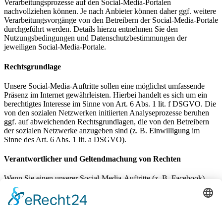
Verarbeitungsprozesse auf den Social-Media-Portalen
nachvollziehen können. Je nach Anbieter können daher ggf. weitere
Verarbeitungsvorgänge von den Betreibern der Social-Media-Portale
durchgeführt werden. Details hierzu entnehmen Sie den
Nutzungsbedingungen und Datenschutzbestimmungen der
jeweiligen Social-Media-Portale.
Rechtsgrundlage
Unsere Social-Media-Auftritte sollen eine möglichst umfassende
Präsenz im Internet gewährleisten. Hierbei handelt es sich um ein
berechtigtes Interesse im Sinne von Art. 6 Abs. 1 lit. f DSGVO. Die
von den sozialen Netzwerken initiierten Analyseprozesse beruhen
ggf. auf abweichenden Rechtsgrundlagen, die von den Betreibern
der sozialen Netzwerke anzugeben sind (z. B. Einwilligung im
Sinne des Art. 6 Abs. 1 lit. a DSGVO).
Verantwortlicher und Geltendmachung von Rechten
Wenn Sie einen unserer Social-Media-Auftritte (z. B. Facebook)
besuchen, sind wir gemeinsam mit dem Betreiber der Social-Media-
Plattform für die bei diesem Besuch ausgelösten
Datenverarbeitungsvorgänge verantwortlich. Sie können Ihre
Rechte (Auskunft, Berichtigung, Löschung, Einschränkung der