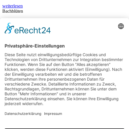
weiterlesen
Bachblüten
38 Essenzen für Ihre seelische Ausgeglichenheit.
weiterlesen
Kosmetik
Gesunde gepflegte Haut von A wie Avene bis V wie Vichy.
weiterlesen
Nicolai Apotheke
Harald Brückner e.K.
Langebrückstr. 16
24340 Eckernförde
info@nicolai-apotheke.de
Telefon 04351-71700
Unsere Öffnungszeiten
Wir sind für Sie da:
Mo - Fr
8.00 - 18.30 Uhr
Sonnabend
8.00 - 13.30 Uhr
Zertifizierung