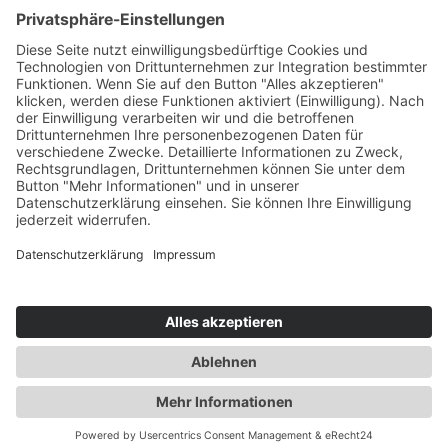
Nicolai Apotheke
Harald Brückner e.K.
Langebrückstr. 16
24340 Eckernförde
info@nicolai-apotheke.de
Telefon 04351-71700
Unsere Öffnungszeiten
Wir sind für Sie da:
Mo - Fr
8.00 - 18.30 Uhr
Sonnabend
8.00 - 13.30 Uhr
Zertifizierung
Nachhaltigkeit
Kontakt
|
Impressum
|
Datenschutz
|
Barrierefreiheit